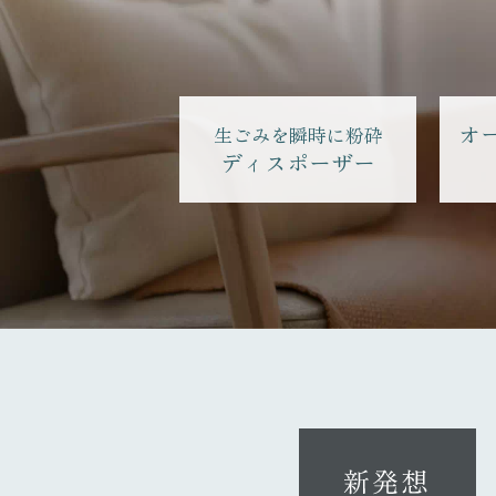
オ
生ごみを瞬時に粉砕
ディスポーザー