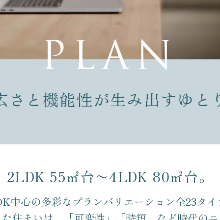
P
L
A
N
広さと機能性が生み出すゆと
2LDK 55㎡台〜4LDK 80㎡台。
LDK中心の多彩な
プランバリエーション全23タイ
ちた住まいは、
「可変性」「時短」など
時代のニ