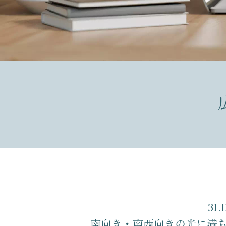
3
南向き・南西向きの光に満