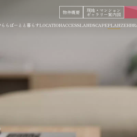
現地・マンション
物件概要
ギャラリー案内図
P
ららぽーとと暮らす
LOCATION
ACCESS
LANDSCAPE
PLAN
ZEH
BR