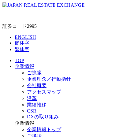
証券コード2995
ENGLISH
簡体字
繁体字
TOP
企業情報
ご挨拶
企業理念／行動指針
会社概要
アクセスマップ
沿革
業績推移
CSR
DXの取り組み
企業情報
企業情報トップ
ご挨拶