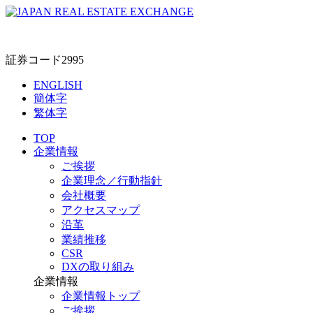
証券コード2995
ENGLISH
簡体字
繁体字
TOP
企業情報
ご挨拶
企業理念／行動指針
会社概要
アクセスマップ
沿革
業績推移
CSR
DXの取り組み
企業情報
企業情報トップ
ご挨拶